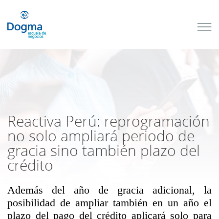
Conoce
nuestros
próximos
cursos
TRIBUTACIÓN
INTERNACIONAL
| TODO SOBRE
NO
DOMICILIADOS
Reactiva Perú: reprogramación
no solo ampliará periodo de
gracia sino también plazo del
Más Cursos
crédito
Además del año de gracia adicional, la
posibilidad de ampliar también en un año el
plazo del pago del crédito aplicará solo para