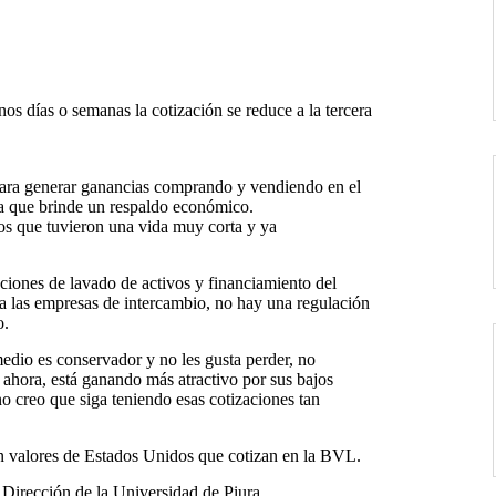
nos días o semanas la cotización se reduce a la tercera
 para generar ganancias comprando y vendiendo en el
a que brinde un respaldo económico.
ivos que tuvieron una vida muy corta y ya
iones de lavado de activos y financiamiento del
a las empresas de intercambio, no hay una regulación
o.
edio es conservador y no les gusta perder, no
 ahora, está ganando más atractivo por sus bajos
o creo que siga teniendo esas cotizaciones tan
 en valores de Estados Unidos que cotizan en la BVL.
Dirección de la Universidad de Piura