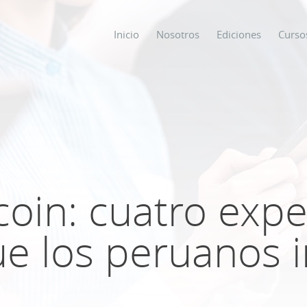
Inicio
Nosotros
Ediciones
Curso
os
s
coin: cuatro expe
ODO SOBRE
ue los peruanos i