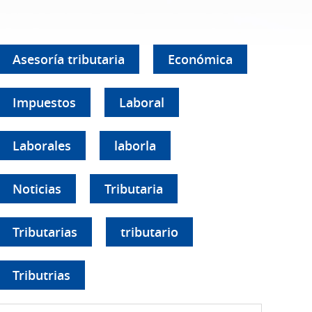
Asesoría tributaria
Económica
Impuestos
Laboral
Laborales
laborla
Noticias
Tributaria
Tributarias
tributario
Tributrias