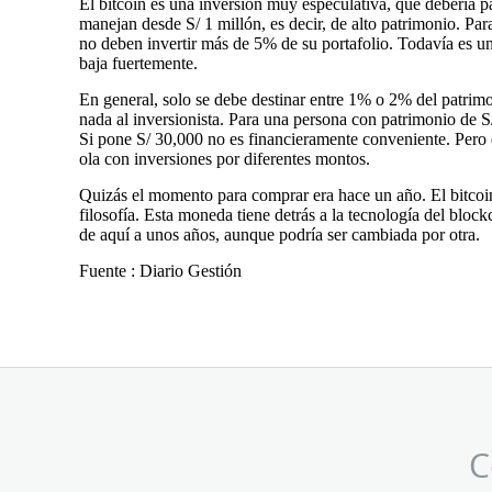
El bitcoin es una inversión muy especulativa, que debería p
manejan desde S/ 1 millón, es decir, de alto patrimonio. Para
no deben invertir más de 5% de su portafolio. Todavía es un
baja fuertemente.
En general, solo se debe destinar entre 1% o 2% del patrimo
nada al inversionista. Para una persona con patrimonio de 
Si pone S/ 30,000 no es financieramente conveniente. Pero d
ola con inversiones por diferentes montos.
Quizás el momento para comprar era hace un año. El bitcoi
filosofía. Esta moneda tiene detrás a la tecnología del bloc
de aquí a unos años, aunque podría ser cambiada por otra.
Fuente : Diario Gestión
C