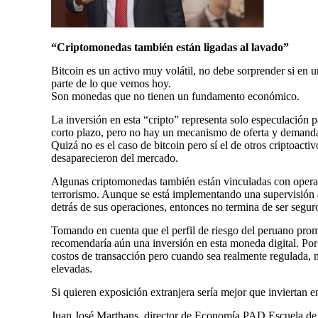
“Criptomonedas también están ligadas al lavado”
Bitcoin es un activo muy volátil, no debe sorprender si en u
parte de lo que vemos hoy.
Son monedas que no tienen un fundamento económico.
La inversión en esta “cripto” representa solo especulación
corto plazo, pero no hay un mecanismo de oferta y demand
Quizá no es el caso de bitcoin pero sí el de otros criptoact
desaparecieron del mercado.
Algunas criptomonedas también están vinculadas con operac
terrorismo. Aunque se está implementando una supervisión 
detrás de sus operaciones, entonces no termina de ser segur
Tomando en cuenta que el perfil de riesgo del peruano prom
recomendaría aún una inversión en esta moneda digital. Por
costos de transacción pero cuando sea realmente regulada, n
elevadas.
Si quieren exposición extranjera sería mejor que inviertan
Juan José Marthans, director de Economía PAD Escuela de 