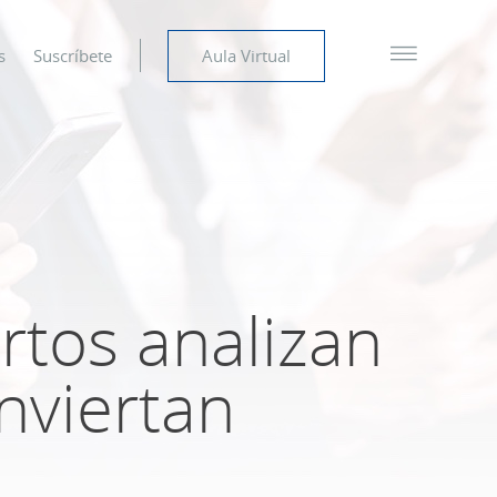
s
Suscríbete
Aula Virtual
rtos analizan
nviertan