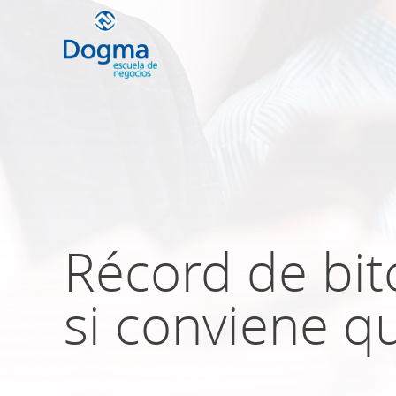
Conoce nuestr
próximos curso
Récord de bit
TRIBUTACIÓN INTERNACIONAL | T
NO DOMICILIADOS
si conviene q
Más Cursos