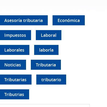
Asesoría tributaria
Económica
Impuestos
Laboral
Laborales
laborla
Noticias
Tributaria
Tributarias
tributario
Tributrias