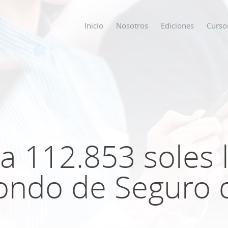
Inicio
Nosotros
Ediciones
Curso
os
s
 112.853 soles 
ODO SOBRE
ondo de Seguro 