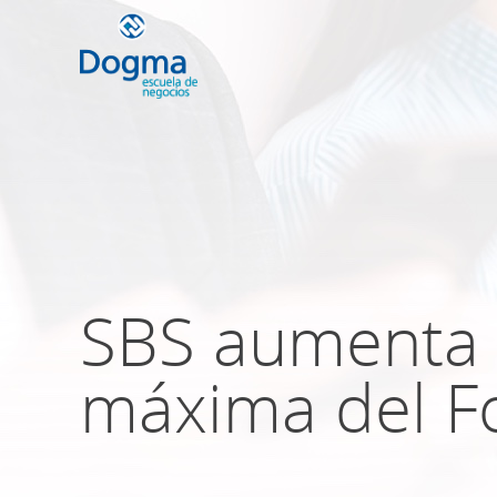
Conoce nuestr
próximos curso
SBS aumenta a
TRIBUTACIÓN INTERNACIONAL | T
NO DOMICILIADOS
máxima del F
Más Cursos