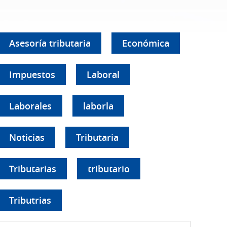
Asesoría tributaria
Económica
Impuestos
Laboral
Laborales
laborla
Noticias
Tributaria
Tributarias
tributario
Tributrias