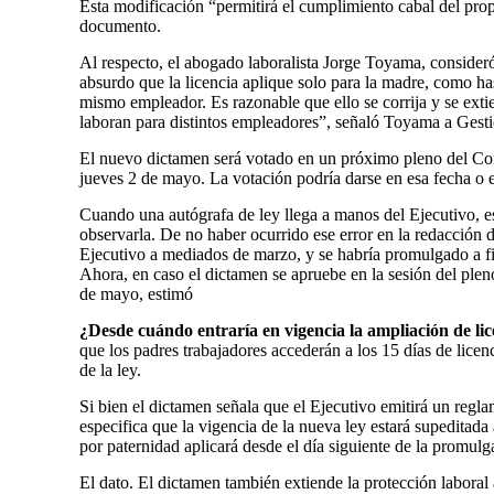
Esta modificación “permitirá el cumplimiento cabal del propós
documento.
Al respecto, el abogado laboralista Jorge Toyama, consider
absurdo que la licencia aplique solo para la madre, como ha
mismo empleador. Es razonable que ello se corrija y se exti
laboran para distintos empleadores”, señaló Toyama a Gesti
El nuevo dictamen será votado en un próximo pleno del Con
jueves 2 de mayo. La votación podría darse en esa fecha o e
Cuando una autógrafa de ley llega a manos del Ejecutivo, e
observarla. De no haber ocurrido ese error en la redacción de
Ejecutivo a mediados de marzo, y se habría promulgado a f
Ahora, en caso el dictamen se apruebe en la sesión del ple
de mayo, estimó
¿Desde cuándo entraría en vigencia la ampliación de li
que los padres trabajadores accederán a los 15 días de licen
de la ley.
Si bien el dictamen señala que el Ejecutivo emitirá un regl
especifica que la vigencia de la nueva ley estará supeditada 
por paternidad aplicará desde el día siguiente de la promul
El dato. El dictamen también extiende la protección laboral