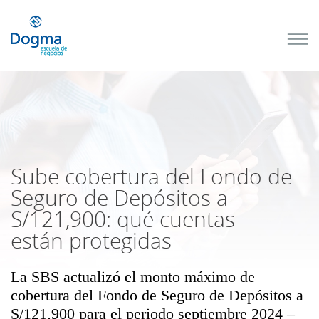
Conoce
nuestros
próximos
cursos
TRIBUTACIÓN
INTERNACIONAL
| TODO SOBRE
NO
DOMICILIADOS
Sube cobertura del Fondo de
Seguro de Depósitos a
S/121,900: qué cuentas
Más Cursos
están protegidas
La SBS actualizó el monto máximo de
cobertura del Fondo de Seguro de Depósitos a
S/121,900 para el periodo septiembre 2024 –