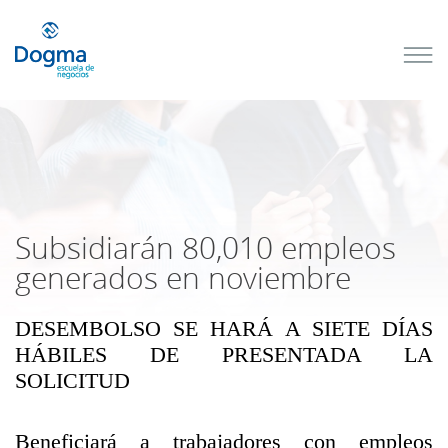
Conoce
nuestros
próximos
cursos
TRIBUTACIÓN
INTERNACIONAL
| TODO SOBRE
NO
DOMICILIADOS
Subsidiarán 80,010 empleos
generados en noviembre
DESEMBOLSO SE HARÁ A SIETE DÍAS
Más Cursos
HÁBILES DE PRESENTADA LA
SOLICITUD
Beneficiará a trabajadores con empleos