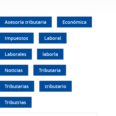
Asesoría tributaria
Económica
Impuestos
Laboral
Laborales
laborla
Noticias
Tributaria
Tributarias
tributario
Tributrias