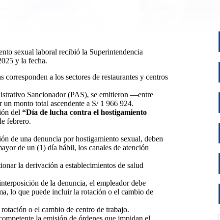
nto sexual laboral recibió la Superintendencia
2025 y la fecha.
corresponden a los sectores de restaurantes y centros
istrativo Sancionador (PAS), se emitieron —entre
 un monto total ascendente a S/ 1 966 924.
ión del
“Día de lucha contra el hostigamiento
e febrero.
ción de una denuncia por hostigamiento sexual, deben
ayor de un (1) día hábil, los canales de atención
ionar la derivación a establecimientos de salud
a interposición de la denuncia, el empleador debe
a, lo que puede incluir la rotación o el cambio de
u rotación o el cambio de centro de trabajo.
 competente la emisión de órdenes que impidan el