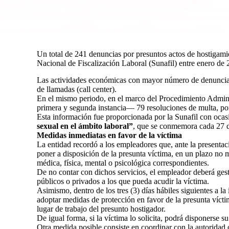
Un total de 241 denuncias por presuntos actos de hostigamie
Nacional de Fiscalización Laboral (Sunafil) entre enero de 
Las actividades económicas con mayor número de denuncias 
de llamadas (call center).
En el mismo periodo, en el marco del Procedimiento Admin
primera y segunda instancia— 79 resoluciones de multa, por
Esta información fue proporcionada por la Sunafil con ocas
sexual en el ámbito laboral”
, que se conmemora cada 27 d
Medidas inmediatas en favor de la víctima
La entidad recordó a los empleadores que, ante la presenta
poner a disposición de la presunta víctima, en un plazo no m
médica, física, mental o psicológica correspondientes.
De no contar con dichos servicios, el empleador deberá gest
públicos o privados a los que pueda acudir la víctima.
Asimismo, dentro de los tres (3) días hábiles siguientes a l
adoptar medidas de protección en favor de la presunta víctim
lugar de trabajo del presunto hostigador.
De igual forma, si la víctima lo solicita, podrá disponerse s
Otra medida posible consiste en coordinar con la autoridad