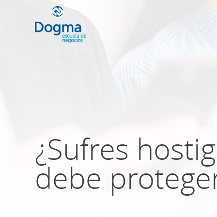
Conoce nuestr
próximos curso
¿Sufres hosti
TRIBUTACIÓN INTERNACIONAL | T
NO DOMICILIADOS
debe proteger
Más Cursos