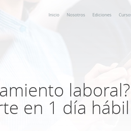
Inicio
Nosotros
Ediciones
Curso
os
s
gamiento laboral
ODO SOBRE
te en 1 día hábil