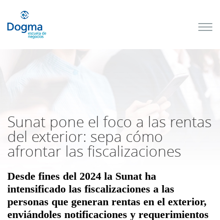
Conoce
nuestros
próximos
cursos
TRIBUTACIÓN
INTERNACIONAL
| TODO SOBRE
NO
DOMICILIADOS
Sunat pone el foco a las rentas
del exterior: sepa cómo
afrontar las fiscalizaciones
Más Cursos
Desde fines del 2024 la
Sunat
ha
intensificado las fiscalizaciones a las
personas que generan
rentas
en el exterior,
enviándoles notificaciones y requerimientos