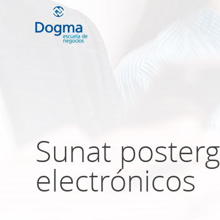
Conoce nuestr
próximos curso
Sunat posterg
TRIBUTACIÓN INTERNACIONAL | T
NO DOMICILIADOS
electrónicos
Más Cursos