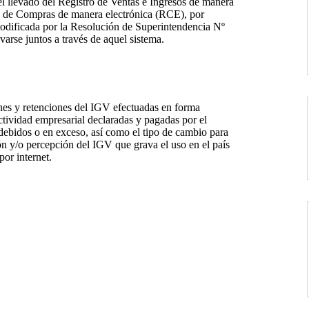
 llevado del Registro de Ventas e Ingresos de manera
ro de Compras de manera electrónica (RCE), por
dificada por la Resolución de Superintendencia Nº
arse juntos a través de aquel sistema.
nes y retenciones del IGV efectuadas en forma
ctividad empresarial declaradas y pagadas por el
debidos o en exceso, así como el tipo de cambio para
ón y/o percepción del IGV que grava el uso en el país
por internet.