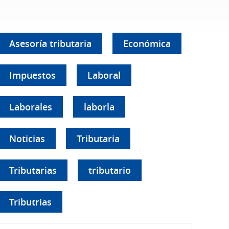
Asesoría tributaria
Económica
Impuestos
Laboral
Laborales
laborla
Noticias
Tributaria
Tributarias
tributario
Tributrias