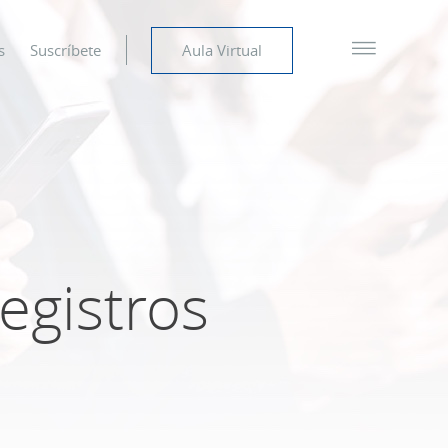
s
Suscríbete
Aula Virtual
egistros