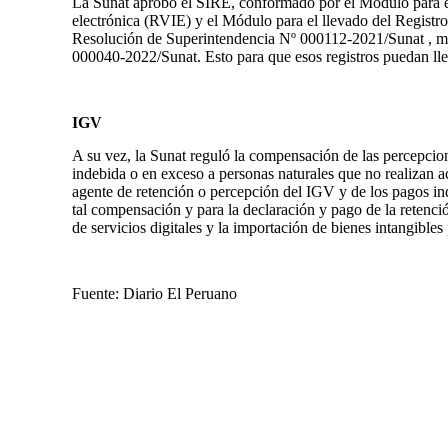
La Sunat aprobó el SIRE, conformado por el Módulo para el
electrónica (RVIE) y el Módulo para el llevado del Regist
Resolución de Superintendencia Nº 000112-2021/Sunat , mo
000040-2022/Sunat. Esto para que esos registros puedan llev
IGV
A su vez, la Sunat reguló la compensación de las percepcio
indebida o en exceso a personas naturales que no realizan a
agente de retención o percepción del IGV y de los pagos in
tal compensación y para la declaración y pago de la retenci
de servicios digitales y la importación de bienes intangibles 
Fuente: Diario El Peruano