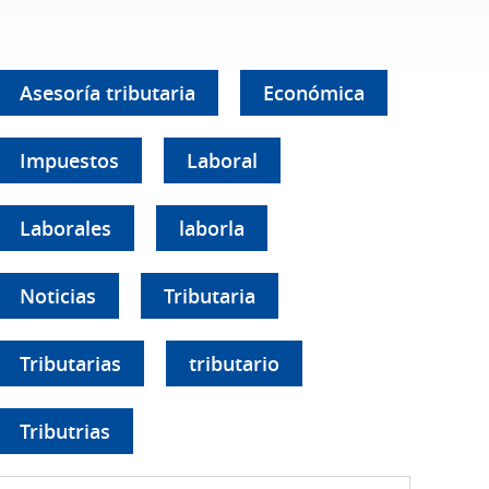
Asesoría tributaria
Económica
Impuestos
Laboral
Laborales
laborla
Noticias
Tributaria
Tributarias
tributario
Tributrias