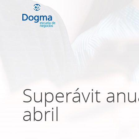
Conoce nuestr
próximos curso
Superávit anu
TRIBUTACIÓN INTERNACIONAL | T
NO DOMICILIADOS
abril
Más Cursos