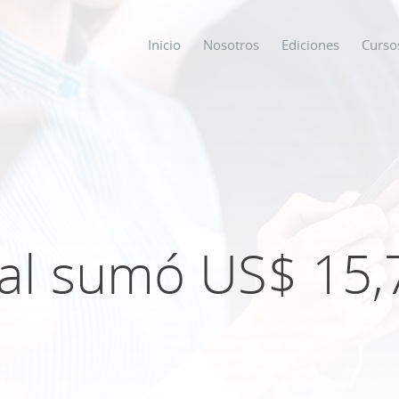
Inicio
Nosotros
Ediciones
Curso
os
s
al sumó US$ 15,
ODO SOBRE