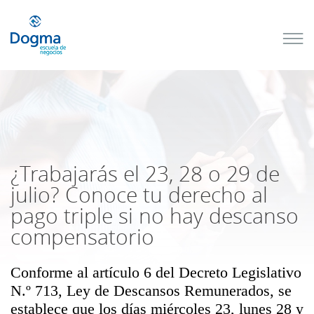
Conoce
nuestros
próximos
cursos
TRIBUTACIÓN
INTERNACIONAL
| TODO SOBRE
NO
DOMICILIADOS
¿Trabajarás el 23, 28 o 29 de
julio? Conoce tu derecho al
pago triple si no hay descanso
Más Cursos
compensatorio
Conforme al artículo 6 del Decreto Legislativo
N.º 713, Ley de Descansos Remunerados, se
establece que los días miércoles 23, lunes 28 y