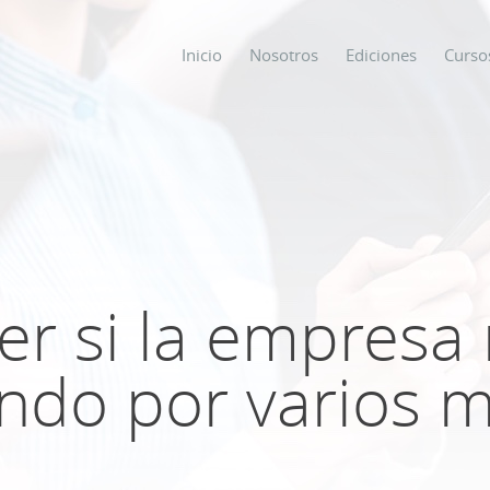
Inicio
Nosotros
Ediciones
Curso
os
s
r si la empresa n
ODO SOBRE
ndo por varios 