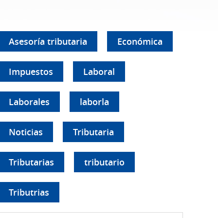
Asesoría tributaria
Económica
Impuestos
Laboral
Laborales
laborla
Noticias
Tributaria
Tributarias
tributario
Tributrias