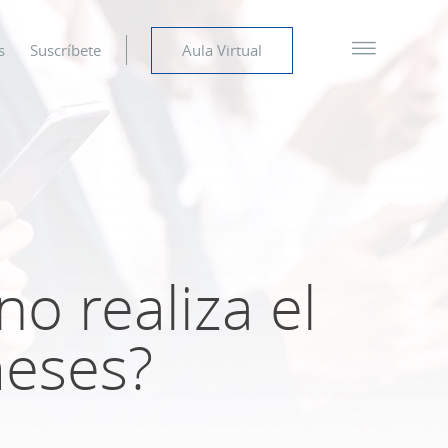
s
Suscríbete
Aula Virtual
o realiza el
meses?