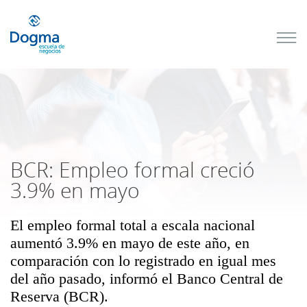
Conoce
nuestros
próximos
cursos
TRIBUTACIÓN
INTERNACIONAL
| TODO SOBRE
NO
DOMICILIADOS
BCR: Empleo formal creció
3.9% en mayo
El empleo formal total a escala nacional
Más Cursos
aumentó 3.9% en mayo de este año, en
comparación con lo registrado en igual mes
del año pasado, informó el Banco Central de
Reserva (BCR).