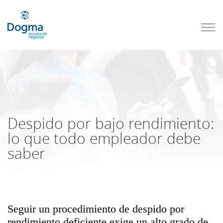
Conoce
nuestros
próximos
cursos
TRIBUTACIÓN
INTERNACIONAL
| TODO SOBRE
NO
DOMICILIADOS
Despido por bajo rendimiento:
lo que todo empleador debe
saber
Más Cursos
Seguir un procedimiento de despido por
rendimiento deficiente exige un alto grado de