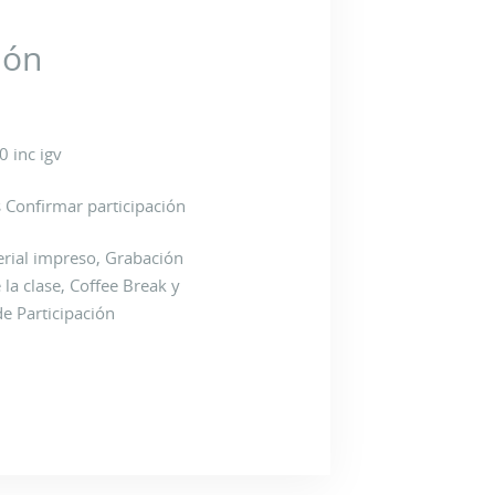
ión
0 inc igv
 Confirmar participación
erial impreso, Grabación
la clase, Coffee Break y
de Participación