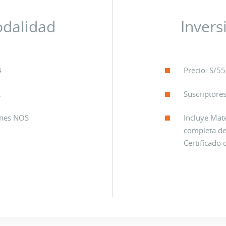
odalidad
Invers
4
Precio: S/55
.
Suscriptores
ones NOS
Incluye Mat
completa de 
Certificado 