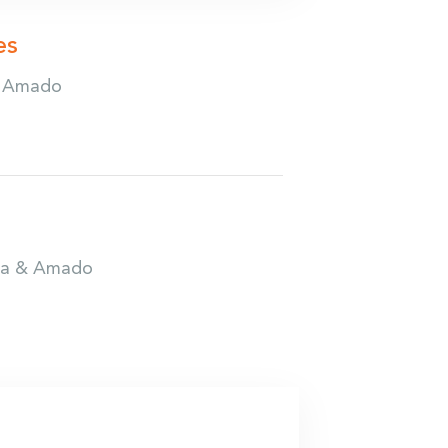
es
& Amado
nda & Amado