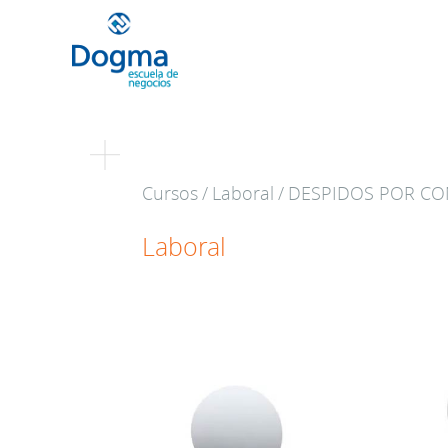
Conoce nuestr
Cursos
/
Laboral
/
DESPIDOS POR CO
próximos curso
Laboral
TRIBUTACIÓN INTERNACIONAL | T
NO DOMICILIADOS
Más Cursos