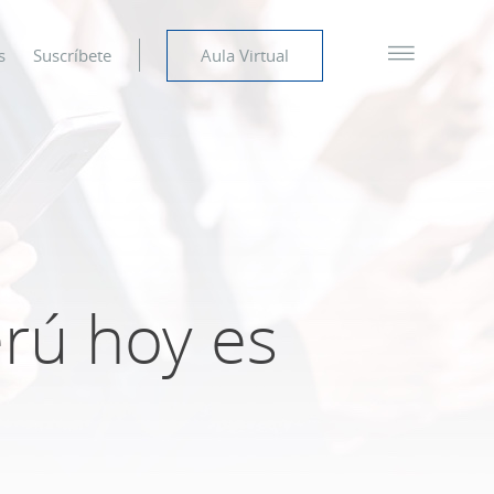
s
Suscríbete
Aula Virtual
erú hoy es