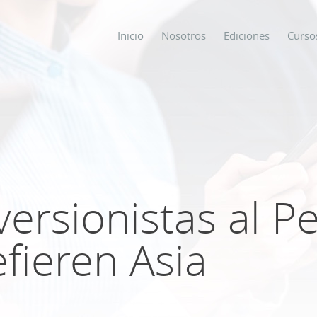
Inicio
Nosotros
Ediciones
Curso
os
s
versionistas al P
ODO SOBRE
efieren Asia