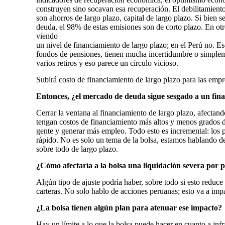
construyen sino socavan esa recuperación. El debilitamiento
son ahorros de largo plazo, capital de largo plazo. Si bien 
deuda, el 98% de estas emisiones son de corto plazo. En otro
viendo
un nivel de financiamiento de largo plazo; en el Perú no. Es
fondos de pensiones, tienen mucha incertidumbre o simple
varios retiros y eso parece un círculo vicioso.
Subirá costo de financiamiento de largo plazo para las empr
Entonces, ¿el mercado de deuda sigue sesgado a un
fin
Cerrar la ventana al financiamiento de largo plazo, afectan
tengan costos de financiamiento más altos y menos grados de
gente y generar más empleo. Todo esto es incremental: los p
rápido. No es solo un tema de la bolsa, estamos hablando d
sobre todo de largo plazo.
¿Cómo afectaría a la bolsa una liquidación severa por 
Algún tipo de ajuste podría haber, sobre todo si esto reduc
carteras. No solo hablo de acciones peruanas; esto va a imp
¿La bolsa tienen algún plan para atenuar ese impacto?
Hay un límite a lo que la bolsa puede hacer en cuanto a inf