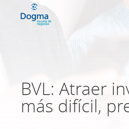
Conoce nuestr
próximos curso
BVL: Atraer in
TRIBUTACIÓN INTERNACIONAL | T
NO DOMICILIADOS
más difícil, pr
Más Cursos