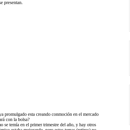
se presentan.
P –ya promulgado esta creando conmoción en el mercado
ará con la bolsa?
se temía en el primer trimestre del año, y hay otros
mico estaba mejorando, pero estos temas (retiros) no