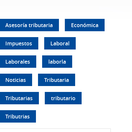
Asesoría tributaria
Económica
Impuestos
Laboral
Laborales
laborla
Noticias
Tributaria
Tributarias
tributario
Tributrias