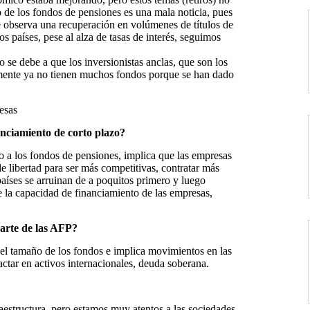
 de los fondos de pensiones es una mala noticia, pues
se observa una recuperación en volúmenes de títulos de
s países, pese al alza de tasas de interés, seguimos
o se debe a que los inversionistas anclas, que son los
mente ya no tienen muchos fondos porque se han dado
esas
anciamiento de corto plazo?
do a los fondos de pensiones, implica que las empresas
 libertad para ser más competitivas, contratar más
aíses se arruinan de a poquitos primero y luego
e la capacidad de financiamiento de las empresas,
parte de
las AFP?
e el tamaño de los fondos e implica movimientos en las
actar en activos internacionales, deuda soberana.
raestructura, pero estamos muy atentos a las sociedades