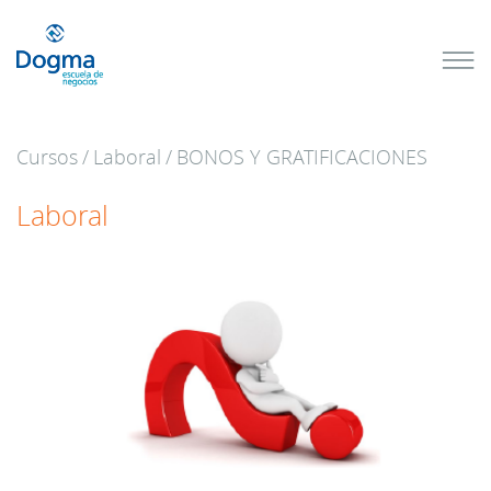
Conoce
nuestros
próximos
cursos
Cursos
/
Laboral
/
BONOS Y GRATIFICACIONES
TRIBUTACIÓN
INTERNACIONAL
| TODO SOBRE
Laboral
NO
DOMICILIADOS
Más Cursos