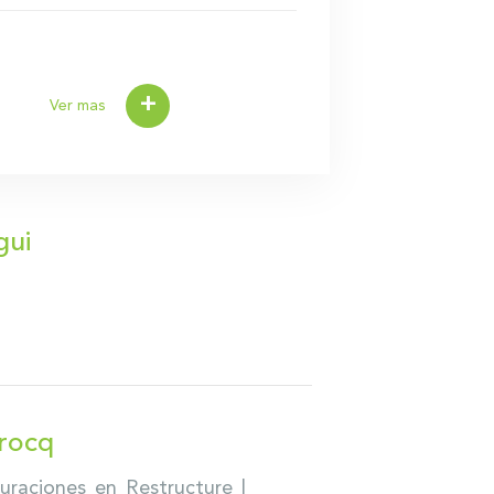
+
Ver mas
gui
rocq
uraciones en Restructure |