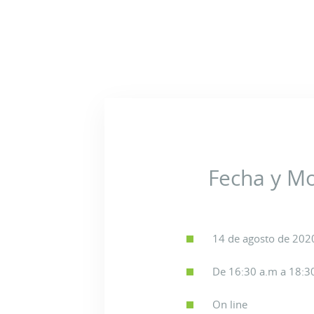
Fecha y M
14 de agosto de 202
De 16:30 a.m a 18:3
On line