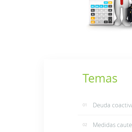
Temas
Deuda coactiv
01
Medidas caute
02