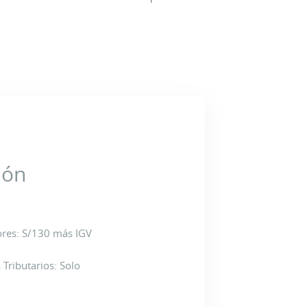
ión
ores: S/130 más IGV
 Tributarios: Solo