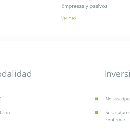
Empresas y pasivos
Ver mas +
odalidad
Invers
0
No suscript
0 a.m
Suscriptores
confirmar