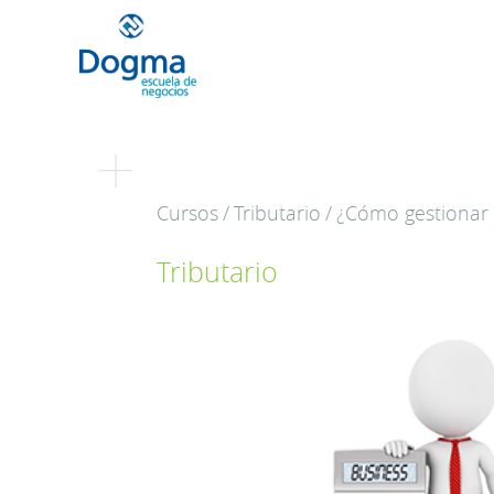
Conoce nuestr
Cursos
/
Tributario
/
¿Cómo gestionar 
próximos curso
Tributario
TRIBUTACIÓN INTERNACIONAL | T
NO DOMICILIADOS
Más Cursos