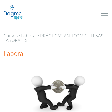
Conoce
nuestros
próximos
cursos
Cursos
/
Laboral
/
PRÁCTICAS ANTICOMPETITIVAS
TRIBUTACIÓN
LABORALES
INTERNACIONAL
| TODO SOBRE
NO
DOMICILIADOS
Laboral
Más Cursos