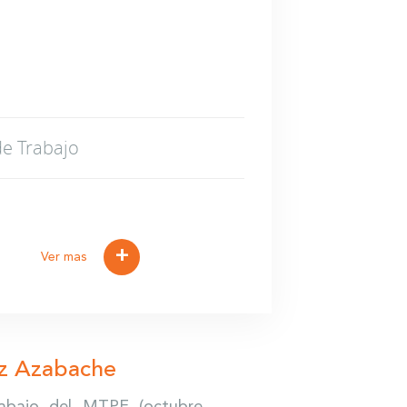
de Trabajo
+
Ver mas
ez Azabache