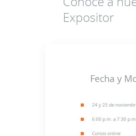
Conoce a nue
Expositor
Fecha y M
24 y 25 de noviembr
6:00 p.m. a 7:30 p.m
Cursos online