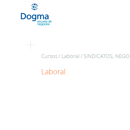
Conoce nuestr
Cursos
/
Laboral
/
SINDICATOS, NEGO
próximos curso
Laboral
TRIBUTACIÓN INTERNACIONAL | T
NO DOMICILIADOS
Más Cursos