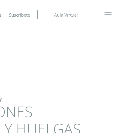
s
Suscríbete
Aula Virtual
,
ONES
 Y HUELGAS