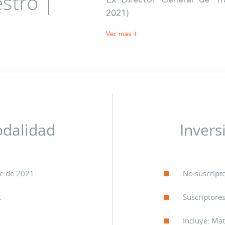
stro |
Ex Director General de T
2021)
Ver mas +
odalidad
Invers
e de 2021
No suscripto
.
Suscriptores
Incluye: Mat