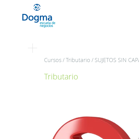
Conoce nuestr
Cursos
/
Tributario
/
SUJETOS SIN CAP
próximos curso
Tributario
TRIBUTACIÓN INTERNACIONAL | T
NO DOMICILIADOS
Más Cursos