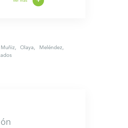
+
Ver mas
 Muñiz, Olaya, Meléndez,
gados
ión