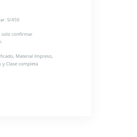
lar: S/450
s solo confirmar
n
ificado, Material Impreso,
k y Clase completa