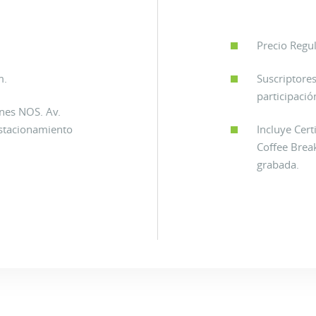
Precio Regu
m.
Suscriptore
participació
nes NOS. Av.
stacionamiento
Incluye Cert
Coffee Brea
grabada.