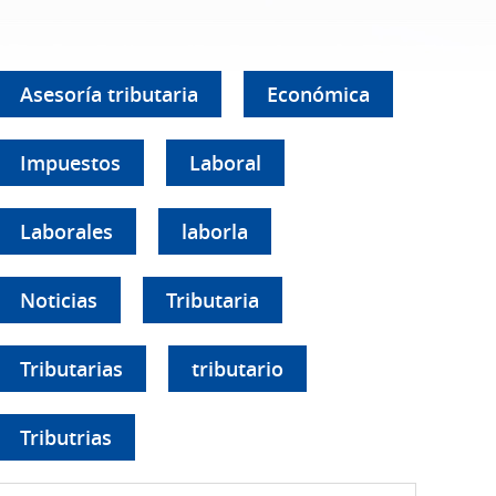
Asesoría tributaria
Económica
Impuestos
Laboral
Laborales
laborla
Noticias
Tributaria
Tributarias
tributario
Tributrias