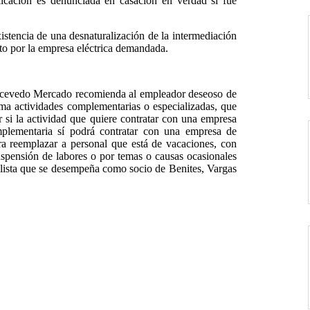
icación es denunciada en casación en verdad sí fue
istencia de una desnaturalización de la intermediación
sto por la empresa eléctrica demandada.
s Acevedo Mercado recomienda al empleador deseoso de
ma actividades complementarias o especializadas, que
r si la actividad que quiere contratar con una empresa
mplementaria sí podrá contratar con una empresa de
ara reemplazar a personal que está de vacaciones, con
spensión de labores o por temas o causas ocasionales
alista que se desempeña como socio de Benites, Vargas