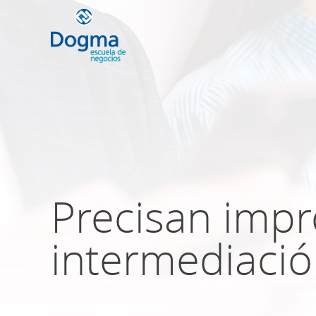
Conoce nuestr
próximos curso
Precisan impr
TRIBUTACIÓN INTERNACIONAL | T
NO DOMICILIADOS
intermediació
Más Cursos