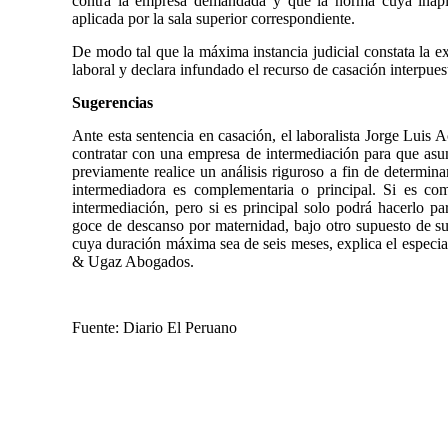
contra la empresa demandada y que la norma cuya inapl
aplicada por la sala superior correspondiente.
De modo tal que la máxima instancia judicial constata la ex
laboral y declara infundado el recurso de casación interpue
Sugerencias
Ante esta sentencia en casación, el laboralista Jorge Lui
contratar con una empresa de intermediación para que asu
previamente realice un análisis riguroso a fin de determina
intermediadora es complementaria o principal. Si es co
intermediación, pero si es principal solo podrá hacerlo p
goce de descanso por maternidad, bajo otro supuesto de su
cuya duración máxima sea de seis meses, explica el especi
& Ugaz Abogados.
Fuente: Diario El Peruano