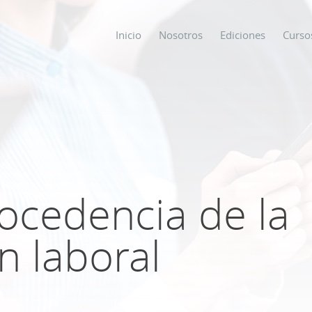
Inicio
Nosotros
Ediciones
Curso
os
s
ocedencia de la
ODO SOBRE
n laboral