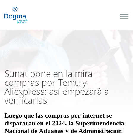
Conoce
nuestros
próximos
cursos
TRIBUTACIÓN
INTERNACIONAL
| TODO SOBRE
NO
DOMICILIADOS
Sunat pone en la mira
compras por Temu y
Aliexpress: así empezará a
Más Cursos
verificarlas
Luego que las
compras por internet
se
dispararan en el 2024, la Superintendencia
Nacional de Aduanas y de Administración