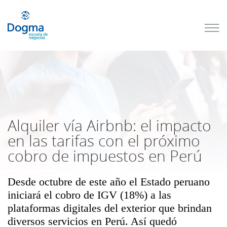
Conoce
nuestros
próximos
cursos
TRIBUTACIÓN
INTERNACIONAL
| TODO SOBRE
NO
DOMICILIADOS
Alquiler vía Airbnb: el impacto
en las tarifas con el próximo
cobro de impuestos en Perú
Más Cursos
Desde octubre de este año el Estado peruano
iniciará el cobro de IGV (18%) a las
plataformas digitales del exterior que brindan
diversos servicios en Perú. Así quedó