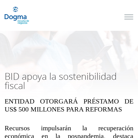
Conoce
nuestros
próximos
cursos
TRIBUTACIÓN
INTERNACIONAL
| TODO SOBRE
NO
DOMICILIADOS
BID apoya la sostenibilidad
fiscal
ENTIDAD OTORGARÁ PRÉSTAMO DE
Más Cursos
US$ 500 MILLONES PARA REFORMAS
Recursos impulsarán la recuperación
económica en la pospandemia, destaca