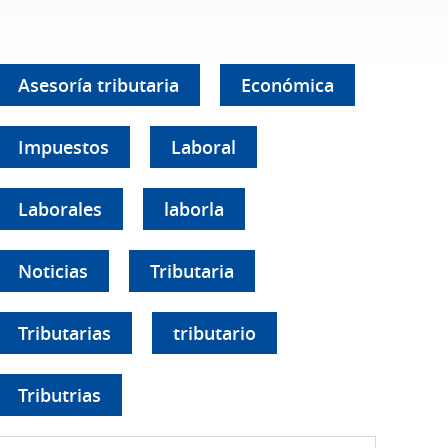
Asesoría tributaria
Económica
Impuestos
Laboral
Laborales
laborla
Noticias
Tributaria
Tributarias
tributario
Tributrias