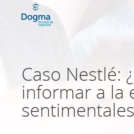
Conoce nuestr
próximos curso
Caso Nestlé: 
informar a la
TRIBUTACIÓN INTERNACIONAL | T
NO DOMICILIADOS
sentimentales
Más Cursos