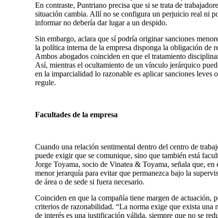
En contraste, Puntriano precisa que si se trata de trabajadore
situación cambia. Allí no se configura un perjuicio real ni p
informar no debería dar lugar a un despido.
Sin embargo, aclara que sí podría originar sanciones meno
la política interna de la empresa disponga la obligación de re
Ambos abogados coinciden en que el tratamiento disciplinari
Así, mientras el ocultamiento de un vínculo jerárquico pued
en la imparcialidad lo razonable es aplicar sanciones leves o
regule.
Facultades de la empresa
Cuando una relación sentimental dentro del centro de trabaj
puede exigir que se comunique, sino que también está facult
Jorge Toyama, socio de Vinatea & Toyama, señala que, en est
menor jerarquía para evitar que permanezca bajo la supervis
de área o de sede si fuera necesario.
Coinciden en que la compañía tiene margen de actuación, pe
criterios de razonabilidad. “La norma exige que exista una n
de interés es una justificación válida, siempre que no se red