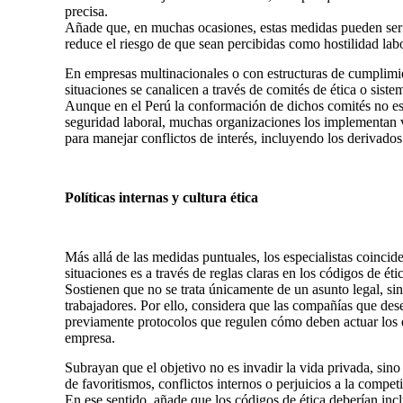
precisa.
Añade que, en muchas ocasiones, estas medidas pueden ser 
reduce el riesgo de que sean percibidas como hostilidad labo
En empresas multinacionales o con estructuras de cumplimie
situaciones se canalicen a través de comités de ética o sist
Aunque en el Perú la conformación de dichos comités no es 
seguridad laboral, muchas organizaciones los implementan
para manejar conflictos de interés, incluyendo los derivados
Políticas internas y cultura ética
Más allá de las medidas puntuales, los especialistas coincid
situaciones es a través de reglas claras en los códigos de ét
Sostienen que no se trata únicamente de un asunto legal, si
trabajadores. Por ello, considera que las compañías que des
previamente protocolos que regulen cómo deben actuar los 
empresa.
Subrayan que el objetivo no es invadir la vida privada, sino 
de favoritismos, conflictos internos o perjuicios a la compet
En ese sentido, añade que los códigos de ética deberían incl