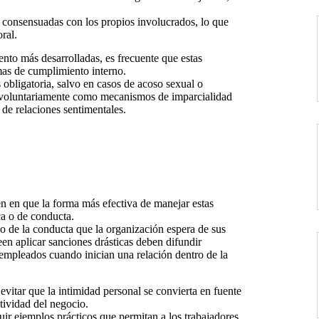
consensuadas con los propios involucrados, lo que
ral.
nto más desarrolladas, es frecuente que estas
emas de cumplimiento interno.
obligatoria, salvo en casos de acoso sexual o
 voluntariamente como mecanismos de imparcialidad
 de relaciones sentimentales.
en en que la forma más efectiva de manejar estas
ica o de conducta.
no de la conducta que la organización espera de sus
een aplicar sanciones drásticas deben difundir
empleados cuando inician una relación dentro de la
evitar que la intimidad personal se convierta en fuente
itividad del negocio.
uir ejemplos prácticos que permitan a los trabajadores