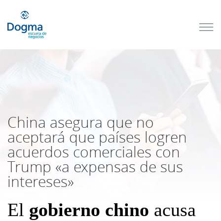
Conoce
nuestros
próximos
cursos
TRIBUTACIÓN
INTERNACIONAL
| TODO SOBRE
NO
DOMICILIADOS
China asegura que no
aceptará que países logren
acuerdos comerciales con
Más Cursos
Trump «a expensas de sus
intereses»
El
gobierno chino
acusa