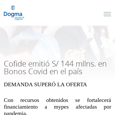
Conoce
nuestros
próximos
cursos
TRIBUTACIÓN
INTERNACIONAL
| TODO SOBRE
NO
DOMICILIADOS
Cofide emitió S/ 144 mllns. en
Bonos Covid en el país
DEMANDA SUPERÓ LA OFERTA
Más Cursos
Con recursos obtenidos se fortalecerá
financiamiento a mypes afectadas por
pandemia.