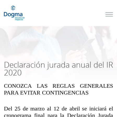
Conoce
nuestros
próximos
cursos
TRIBUTACIÓN
INTERNACIONAL
| TODO SOBRE
NO
DOMICILIADOS
Declaración jurada anual del IR
2020
CONOZCA LAS REGLAS GENERALES
Más Cursos
PARA EVITAR CONTINGENCIAS
Del 25 de marzo al 12 de abril se iniciará el
cronograma final para la Declaración Jurada