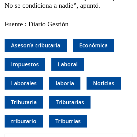
No se condiciona a nadie”, apuntó.
Fuente : Diario Gestión
Asesoría tributaria
Económica
Impuestos
Laboral
Laborales
laborla
Noticias
Tributaria
Tributarias
tributario
Tributrias