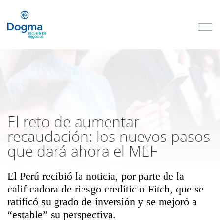
Conoce
nuestros
próximos
cursos
TRIBUTACIÓN
INTERNACIONAL
| TODO SOBRE
NO
DOMICILIADOS
El reto de aumentar
recaudación: los nuevos pasos
que dará ahora el MEF
Más Cursos
El Perú recibió la noticia, por parte de la
calificadora de riesgo crediticio Fitch, que se
ratificó su grado de inversión y se mejoró a
“estable” su perspectiva.