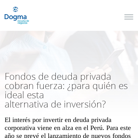
Conoce
nuestros
próximos
cursos
TRIBUTACIÓN
INTERNACIONAL
| TODO SOBRE
NO
DOMICILIADOS
Fondos de deuda privada
cobran fuerza: ¿para quién es
ideal esta
Más Cursos
alternativa de inversión?
El interés por invertir en deuda privada
corporativa viene en alza en el Perú. Para este
año se prevé el lanzamiento de nuevos fondos