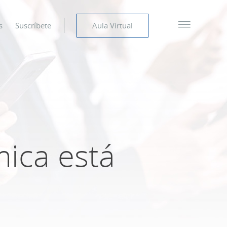
s
Suscríbete
Aula Virtual
ica está