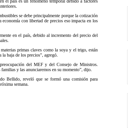
en el país es un fenómeno temporal debido a factores
nteriores.
combustibles se debe principalmente porque la cotización
a economía con libertad de precios eso impacta en los
rmente en el país, debido al incremento del precio del
ales.
 materias primas claves como la soya y el trigo, están
la baja de los precios”, agregó.
n preocupación del MEF y del Consejo de Ministros.
s familias y las anunciaremos en su momento”, dijo.
uido Bellido, reveló que se formó una comisión para
 próxima semana.