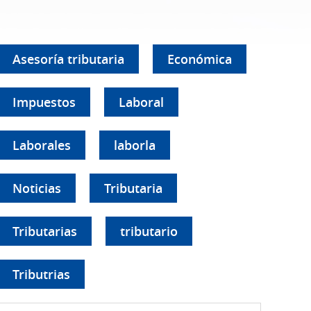
Asesoría tributaria
Económica
Impuestos
Laboral
Laborales
laborla
Noticias
Tributaria
Tributarias
tributario
Tributrias