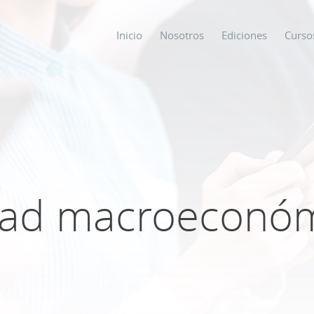
Inicio
Nosotros
Ediciones
Curso
os
s
idad macroeconóm
ODO SOBRE