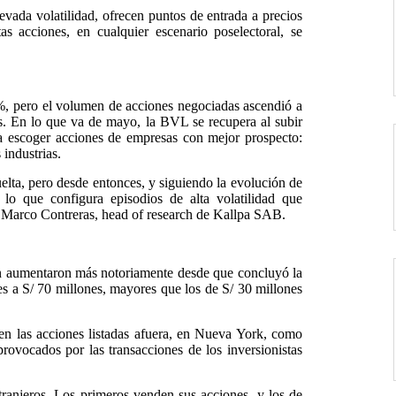
vada volatilidad, ofrecen puntos de entrada a precios
as acciones, en cualquier escenario poselectoral, se
%, pero el volumen de acciones negociadas ascendió a
s. En lo que va de mayo, la BVL se recupera al subir
a escoger acciones de empresas con mejor prospecto:
industrias.
elta, pero desde entonces, y siguiendo la evolución de
 lo que configura episodios de alta volatilidad que
mó Marco Contreras, head of research de Kallpa SAB.
n aumentaron más notoriamente desde que concluyó la
es a S/ 70 millones, mayores que los de S/ 30 millones
en las acciones listadas afuera, en Nueva York, como
ovocados por las transacciones de los inversionistas
xtranjeros. Los primeros venden sus acciones, y los de