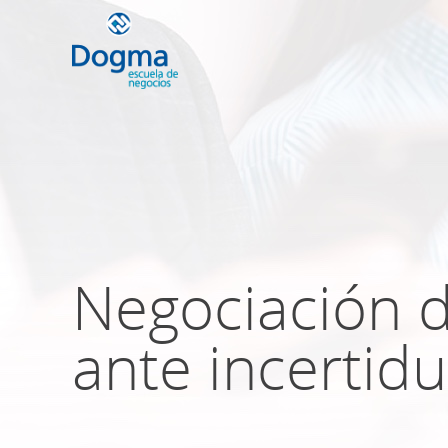
Conoce nuestr
próximos curso
Negociación d
TRIBUTACIÓN INTERNACIONAL | T
NO DOMICILIADOS
ante incertid
Más Cursos