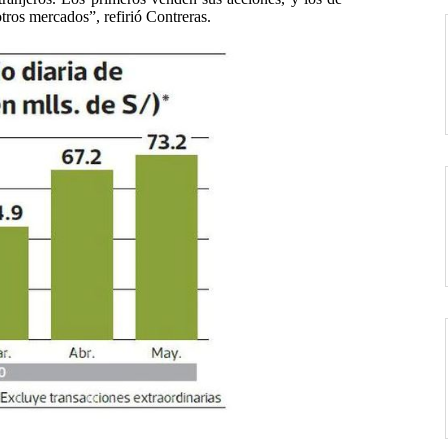
tros mercados”, refirió Contreras.