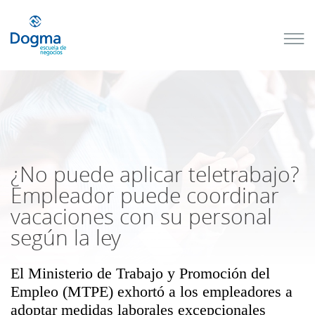
Conoce
nuestros
próximos
cursos
TRIBUTACIÓN
INTERNACIONAL
| TODO SOBRE
NO
DOMICILIADOS
¿No puede aplicar teletrabajo?
Empleador puede coordinar
vacaciones con su personal
Más Cursos
según la ley
El Ministerio de Trabajo y Promoción del
Empleo (MTPE) exhortó a los empleadores a
adoptar medidas laborales excepcionales