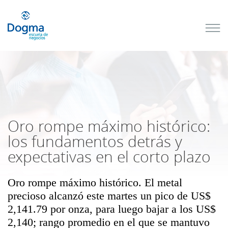
Conoce
nuestros
próximos
cursos
TRIBUTACIÓN
INTERNACIONAL
| TODO SOBRE
NO
DOMICILIADOS
Oro rompe máximo histórico:
los fundamentos detrás y
expectativas en el corto plazo
Más Cursos
Oro rompe máximo histórico. El metal
precioso alcanzó este martes un pico de US$
2,141.79 por onza, para luego bajar a los US$
2,140; rango promedio en el que se mantuvo