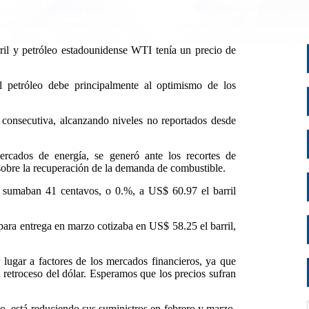
ril y petróleo estadounidense WTI tenía un precio de
l petróleo debe principalmente al optimismo de los
 consecutiva, alcanzando niveles no reportados desde
ercados de energía, se generó ante los recortes de
sobre la recuperación de la demanda de combustible.
l sumaban 41 centavos, o 0.%, a US$ 60.97 el barril
para entrega en marzo cotizaba en US$ 58.25 el barril,
lugar a factores de los mercados financieros, ya que
 retroceso del dólar. Esperamos que los precios sufran
o, está reduciendo sus suministros en febrero y marzo,