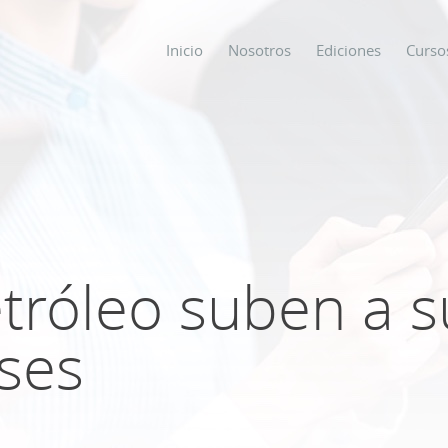
Inicio
Nosotros
Ediciones
Curso
os
s
etróleo suben a s
ODO SOBRE
ses