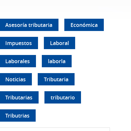
Asesoría tributaria
Económica
Impuestos
Laboral
Laborales
laborla
Noticias
Tributaria
Tributarias
tributario
Tributrias