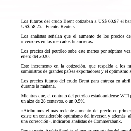
Los futuros del crudo Brent cotizaban a US$ 60.97 el bar
US$ 58.25. | Fuente: Reuters
Los analistas señalan que el aumento de los precios de
inversores en los mercados financieros.
Los precios del petróleo sube este martes por séptima vez
enero del 2020.
Este incremento en la cotización, que respalda a los m
suministros de grandes países exportadores y el optimismo 
Los precios futuros del crudo Brent para entrega en abri
durante la mañana.
Mientras que, el contrato del petróleo estadounidense WTI 
un alza de 28 centavos, o un 0.5%.
«Atribuimos el más reciente aumento del precio en primer 
existe un considerable optimismo del inversor, y además, al
una corrección», indicaron analistas de Commerzbank.
Por su parte, Arabia Saudita, el mayor exportador del mund