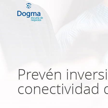
Conoce nuestr
próximos curso
Prevén invers
TRIBUTACIÓN INTERNACIONAL | T
NO DOMICILIADOS
conectividad d
Más Cursos