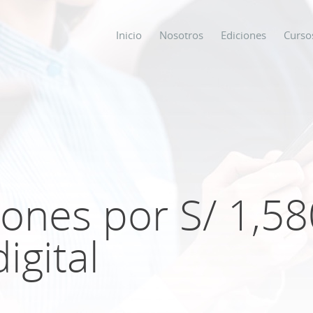
Inicio
Nosotros
Ediciones
Curso
os
s
iones por S/ 1,58
ODO SOBRE
igital