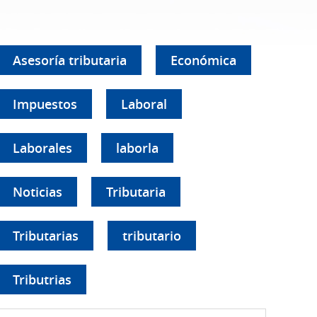
Asesoría tributaria
Económica
Impuestos
Laboral
Laborales
laborla
Noticias
Tributaria
Tributarias
tributario
Tributrias