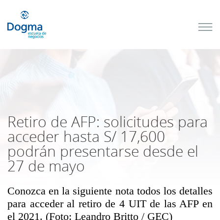
Conoce
nuestros
próximos
cursos
TRIBUTACIÓN
INTERNACIONAL
| TODO SOBRE
NO
DOMICILIADOS
Retiro de AFP: solicitudes para
acceder hasta S/ 17,600
podrán presentarse desde el
Más Cursos
27 de mayo
Conozca en la siguiente nota todos los detalles
para acceder al retiro de 4 UIT de las AFP en
el 2021. (Foto: Leandro Britto / GEC)