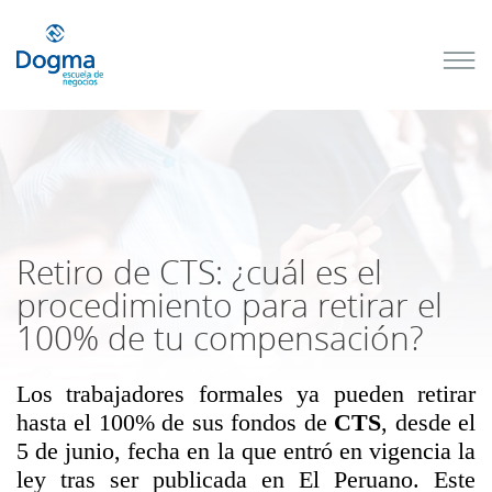
Conoce
nuestros
próximos
cursos
TRIBUTACIÓN
INTERNACIONAL
| TODO SOBRE
NO
DOMICILIADOS
Retiro de CTS: ¿cuál es el
procedimiento para retirar el
100% de tu compensación?
Más Cursos
Los
trabajadores formales ya pueden retirar
hasta el 100%
de sus fondos de
CTS
,
desde el
5 de junio,
fecha en la que entró en vigencia la
ley tras ser
publicada en El Peruano. Este