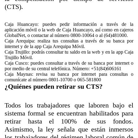
(CTS).
Caja Huancayo: puedes pedir información a través de
la
aplicación móvil o la web
de Caja Huancayo, así como en cajeros
GlobalNet, o contactar al número 0800-10064 o al (64)481000.
Caja Arequipa: realiza tus consultas a través de su
banca por
internet
y de la app Caja Arequipa Móvil.
Caja Trujillo: podrás consultar tu saldo en la web y en la
app Caja
Trujillo Móvil
.
Caja Cusco: puedes consultar a
través de su banca por internet
o
por medio de su central telefónica. Número: +51(84)606161
Caja Maynas: revisa su
banca por internet
para consultas o
comunícate al número 0801-10700 o 065-581800
¿Quiénes pueden retirar su CTS?
Todos los trabajadores que laboren bajo el
sistema formal se encuentran habilitados para
retirar hasta el 100% de sus fondos.
Asimismo, la ley señala que están inmersos
los trabajadores del régimen laboral común de