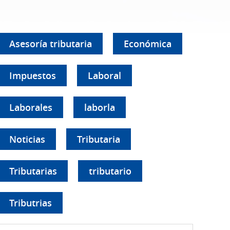
Asesoría tributaria
Económica
Impuestos
Laboral
Laborales
laborla
Noticias
Tributaria
Tributarias
tributario
Tributrias