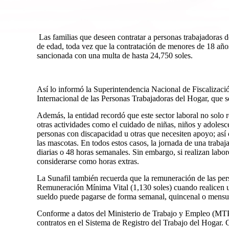
Las familias que deseen contratar a personas trabajadoras 
de edad, toda vez que la contratación de menores de 18 año
sancionada con una multa de hasta 24,750 soles.
Así lo informó la Superintendencia Nacional de Fiscalizaci
Internacional de las Personas Trabajadoras del Hogar, que
Además, la entidad recordó que este sector laboral no solo 
otras actividades como el cuidado de niñas, niños y adolesc
personas con discapacidad u otras que necesiten apoyo; así
las mascotas. En todos estos casos, la jornada de una trab
diarias o 48 horas semanales. Sin embargo, si realizan labor
considerarse como horas extras.
La Sunafil también recuerda que la remuneración de las pers
Remuneración Mínima Vital (1,130 soles) cuando realicen u
sueldo puede pagarse de forma semanal, quincenal o mensua
Conforme a datos del Ministerio de Trabajo y Empleo (MTPE
contratos en el Sistema de Registro del Trabajo del Hogar. C