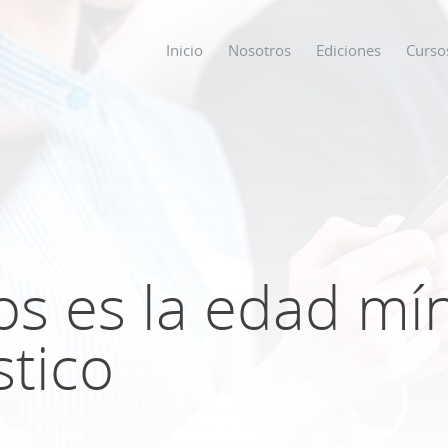
Inicio
Nosotros
Ediciones
Curso
os
s
ños es la edad mí
ODO SOBRE
tico