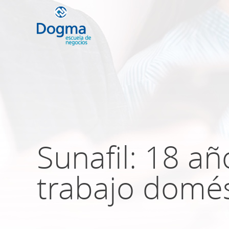
Conoce nuestr
próximos curso
Sunafil: 18 a
TRIBUTACIÓN INTERNACIONAL | T
NO DOMICILIADOS
trabajo domés
Más Cursos