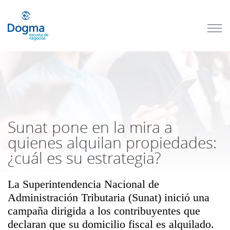
Conoce
nuestros
próximos
cursos
TRIBUTACIÓN
INTERNACIONAL
| TODO SOBRE
NO
DOMICILIADOS
Sunat pone en la mira a
quienes alquilan propiedades:
¿cuál es su estrategia?
Más Cursos
La Superintendencia Nacional de
Administración Tributaria (Sunat) inició una
campaña dirigida a los contribuyentes que
declaran que su domicilio fiscal es alquilado.