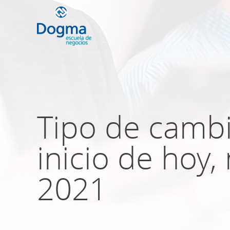
Conoce nuestr
próximos curso
Tipo de cambi
inicio de hoy,
TRIBUTACIÓN INTERNACIONAL | T
NO DOMICILIADOS
2021
Más Cursos