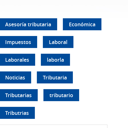
Asesoría tributaria
Económica
Impuestos
Laboral
Laborales
laborla
Noticias
Tributaria
Tributarias
tributario
Tributrias