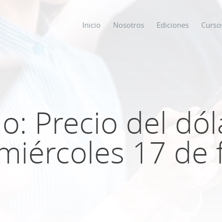
Inicio
Nosotros
Ediciones
Curso
os
s
o: Precio del dól
 miércoles 17 de
ODO SOBRE