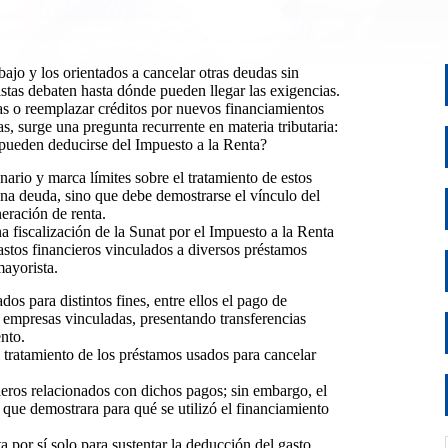
bajo y los orientados a cancelar otras deudas sin
listas debaten hasta dónde pueden llegar las exigencias.
s o reemplazar créditos por nuevos financiamientos
s, surge una pregunta recurrente en materia tributaria:
 pueden deducirse del Impuesto a la Renta?
nario y marca límites sobre el tratamiento de estos
 una deuda, sino que debe demostrarse el vínculo del
neración de renta.
na fiscalización de la Sunat por el Impuesto a la Renta
astos financieros vinculados a diversos préstamos
ayorista.
dos para distintos fines, entre ellos el pago de
a empresas vinculadas, presentando transferencias
nto.
l tratamiento de los préstamos usados para cancelar
eros relacionados con dichos pagos; sin embargo, el
que demostrara para qué se utilizó el financiamiento
 por sí solo para sustentar la deducción del gasto