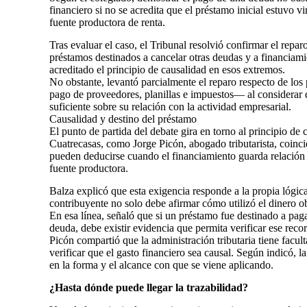
financiero si no se acredita que el préstamo inicial estuvo v
fuente productora de renta.
Tras evaluar el caso, el Tribunal resolvió confirmar el repar
préstamos destinados a cancelar otras deudas y a financiam
acreditado el principio de causalidad en esos extremos.
No obstante, levantó parcialmente el reparo respecto de los
pago de proveedores, planillas e impuestos— al considerar qu
suficiente sobre su relación con la actividad empresarial.
Causalidad y destino del préstamo
El punto de partida del debate gira en torno al principio de
Cuatrecasas, como Jorge Picón, abogado tributarista, coinci
pueden deducirse cuando el financiamiento guarda relación 
fuente productora.
Balza explicó que esta exigencia responde a la propia lógica
contribuyente no solo debe afirmar cómo utilizó el dinero o
En esa línea, señaló que si un préstamo fue destinado a paga
deuda, debe existir evidencia que permita verificar ese reco
Picón compartió que la administración tributaria tiene facult
verificar que el gasto financiero sea causal. Según indicó, la
en la forma y el alcance con que se viene aplicando.
¿Hasta dónde puede llegar la trazabilidad?