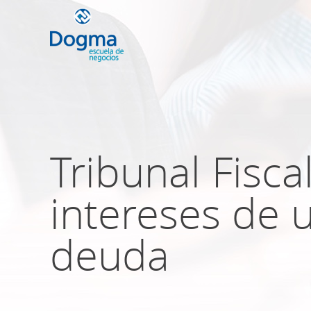
Conoce nuestr
próximos curso
Tribunal Fisca
intereses de 
TRIBUTACIÓN INTERNACIONAL | T
NO DOMICILIADOS
deuda
Más Cursos