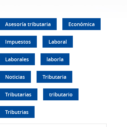
Asesoría tributaria
Económica
Impuestos
Laboral
Laborales
laborla
Noticias
Tributaria
Tributarias
tributario
Tributrias