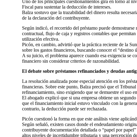
Uno de los principales cuestionamientos gira en torno al niv
Fiscal para sustentar la deducción de intereses.
Balza sostuvo que la trazabilidad del dinero resulta necesa
de la declaración del contribuyente.
Según indicó, el recorrido del préstamo puede demostrarse
contractual, flujo de caja y registros contables que permita
utilización efectiva.
Picón, en cambio, advirtió que la práctica reciente de la Sun
sobre los gastos financieros, buscando conocer el “destino ú
A su juicio, el problema aparece cuando esa exigencia se co
financiero sin considerar criterios de razonabilidad.
El debate sobre préstamos refinanciados y deudas anti
La resolución analizada pone especial atención en los prést
financieras. Sobre este punto, Balza precisó que el Tribunal
refinanciamiento, sino exigiendo que se demuestre el uso emp
El abogado explicó que si una empresa obtiene un segundo 
que el financiamiento inicial estuvo vinculado con la genera
contrario, la deducción puede ser rechazada.
Picón cuestionó la forma en que este análisis viene aplicánd
Según señaló, existen casos donde el endeudamiento origina
contribuyente documentación detallada o “papel por papel”
altos niveles de incertidumbre tributaria y una percepción d