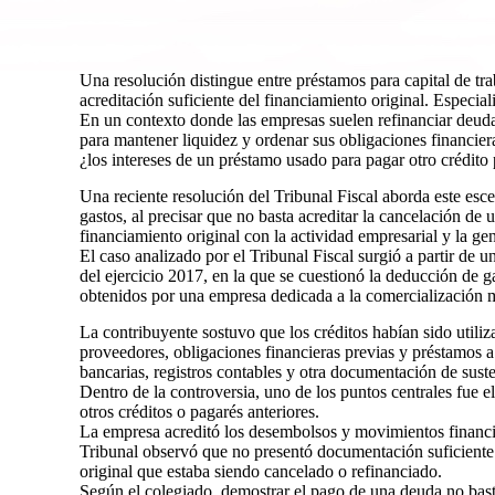
Una resolución distingue entre préstamos para capital de tra
acreditación suficiente del financiamiento original. Especia
En un contexto donde las empresas suelen refinanciar deuda
para mantener liquidez y ordenar sus obligaciones financiera
¿los intereses de un préstamo usado para pagar otro crédito
Una reciente resolución del Tribunal Fiscal aborda este esce
gastos, al precisar que no basta acreditar la cancelación de
financiamiento original con la actividad empresarial y la ge
El caso analizado por el Tribunal Fiscal surgió a partir de u
del ejercicio 2017, en la que se cuestionó la deducción de g
obtenidos por una empresa dedicada a la comercialización m
La contribuyente sostuvo que los créditos habían sido utiliza
proveedores, obligaciones financieras previas y préstamos 
bancarias, registros contables y otra documentación de suste
Dentro de la controversia, uno de los puntos centrales fue e
otros créditos o pagarés anteriores.
La empresa acreditó los desembolsos y movimientos financi
Tribunal observó que no presentó documentación suficiente 
original que estaba siendo cancelado o refinanciado.
Según el colegiado, demostrar el pago de una deuda no basta