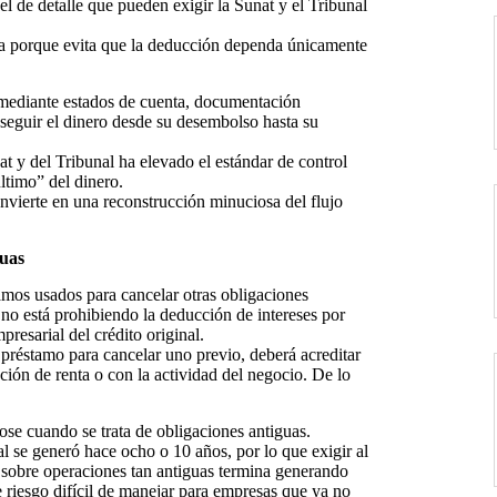
el de detalle que pueden exigir la Sunat y el Tribunal
ria porque evita que la deducción dependa únicamente
 mediante estados de cuenta, documentación
n seguir el dinero desde su desembolso hasta su
at y del Tribunal ha elevado el estándar de control
ltimo” del dinero.
nvierte en una reconstrucción minuciosa del flujo
guas
amos usados para cancelar otras obligaciones
 no está prohibiendo la deducción de intereses por
resarial del crédito original.
préstamo para cancelar uno previo, deberá acreditar
ción de renta o con la actividad del negocio. De lo
ose cuando se trata de obligaciones antiguas.
l se generó hace ocho o 10 años, por lo que exigir al
 sobre operaciones tan antiguas termina generando
e riesgo difícil de manejar para empresas que ya no