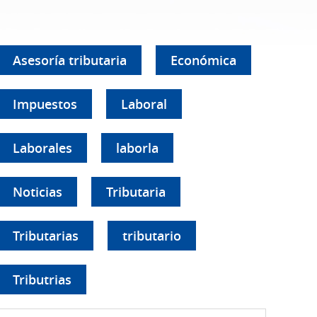
Asesoría tributaria
Económica
Impuestos
Laboral
Laborales
laborla
Noticias
Tributaria
Tributarias
tributario
Tributrias