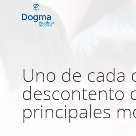
Conoce nuestr
próximos curso
Uno de cada 
descontento c
TRIBUTACIÓN INTERNACIONAL | T
NO DOMICILIADOS
principales m
Más Cursos