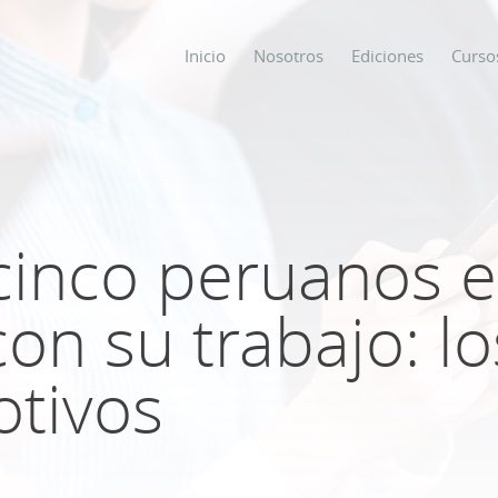
Inicio
Nosotros
Ediciones
Curso
os
s
cinco peruanos e
on su trabajo: lo
ODO SOBRE
otivos