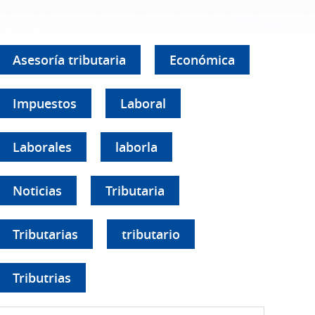
Asesoría tributaria
Económica
Impuestos
Laboral
Laborales
laborla
Noticias
Tributaria
Tributarias
tributario
Tributrias