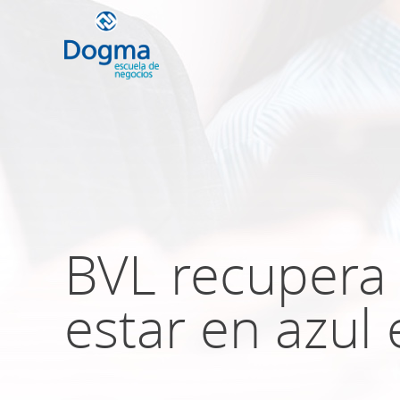
Conoce nuestr
próximos curso
BVL recupera 
TRIBUTACIÓN INTERNACIONAL | T
NO DOMICILIADOS
estar en azul 
Más Cursos