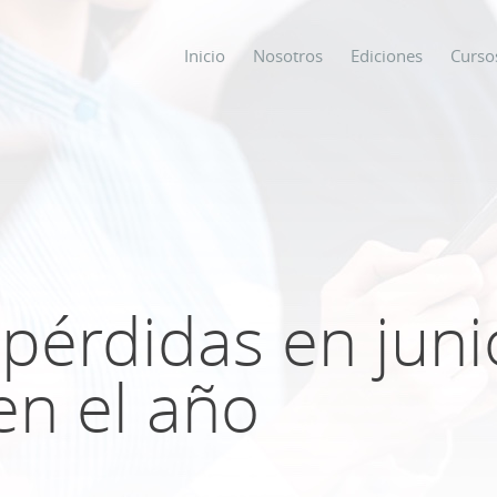
Inicio
Nosotros
Ediciones
Curso
os
s
pérdidas en junio
ODO SOBRE
en el año