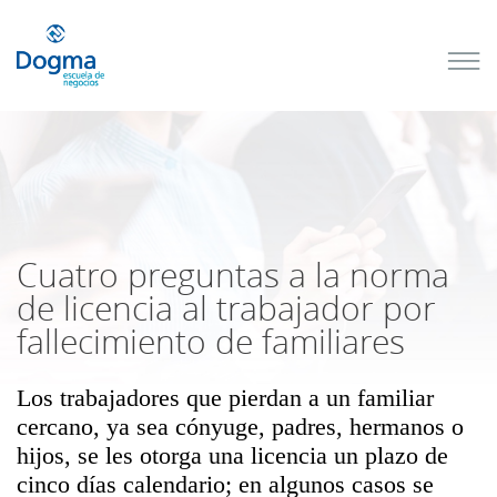
Conoce
nuestros
próximos
cursos
TRIBUTACIÓN
INTERNACIONAL
| TODO SOBRE
NO
DOMICILIADOS
Cuatro preguntas a la norma
de licencia al trabajador por
fallecimiento de familiares
Más Cursos
Los trabajadores que pierdan a un familiar
cercano, ya sea cónyuge, padres, hermanos o
hijos, se les otorga una licencia un plazo de
cinco días calendario; en algunos casos se