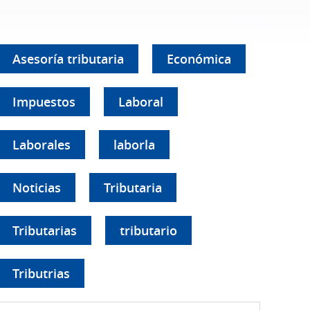
Asesoría tributaria
Económica
Impuestos
Laboral
Laborales
laborla
Noticias
Tributaria
Tributarias
tributario
Tributrias