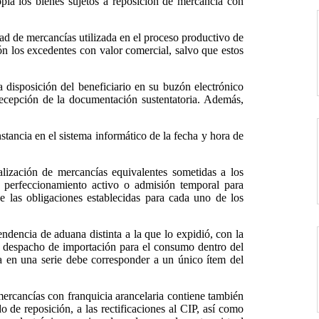
ia los bienes sujetos a reposición de mercancía con
dad de mercancías utilizada en el proceso productivo de
ón los excedentes con valor comercial, salvo que estos
a disposición del beneficiario en su buzón electrónico
 recepción de la documentación sustentatoria. Además,
tancia en el sistema informático de la fecha y hora de
nalización de mercancías equivalentes sometidas a los
 perfeccionamiento activo o admisión temporal para
 las obligaciones establecidas para cada uno de los
ndencia de aduana distinta a la que lo expidió, con la
lo despacho de importación para el consumo dentro del
a en una serie debe corresponder a un único ítem del
ercancías con franquicia arancelaria contiene también
ado de reposición, a las rectificaciones al CIP, así como