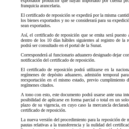
exportador productor que hayan importado por cuenta prop
franquicia arancelaria.
El certificado de reposición se expedirá por la misma canti
los bienes exportados y no se considerará para su expedici
sean exportados.
Así, el certificado de reposición que se emita será puesto 
dentro de los 10 días hábiles siguientes al registro de la
podrá ser consultado en el portal de la Sunat.
Corresponderá al funcionario aduanero designado dejar cons
notificación del certificado de reposición.
El certificado de reposición podrá utilizarse en la nacio
regímenes de depósito aduanero, admisión temporal para
reexportación en el mismo estado, previo cumplimiento de
regímenes citados.
A tono con esto, este documento podrá usarse ante una inte
posibilidad de aplicarse en forma parcial o total en un so
plazo de su vigencia, en cuyo caso la mercancía declarad
certificado de reposición.
La nueva versión del procedimiento para la reposición de m
pautas relativas a la transferencia y la nulidad del certific