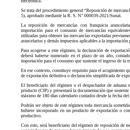
electrónica.
Se trata del procedimiento general “Reposición de mercanc
5), aprobado mediante la R. S. N° 000039-2021/Sunat.
La reposición de mercancías con franquicia arancelari
importación para el consumo de mercancías equivalentes
utilizadas para obtener las mercancías exportadas previamen
arancelarios y demás impuestos aplicables a la importación
Para acogerse a este régimen, la declaración de exportació
deberá haberse numerado en el plazo de un año, contado a
importación para el consumo que sustente el ingreso de la 
En ese contexto, constituye requisito para el acogimiento qu
de exportación definitiva o declaración simplificada de expo
El beneficiario del régimen o el despachador de aduana e
producto (CIP) y presentará la documentación que sustente 
máximo de 180 días calendario contados desde la fecha del
Podrán ser objeto de este régimen toda mercancía sometida
hubiere incorporado en un producto de exportación o cons
productivo.
Con esto, será beneficiario del régimen de reposición de me