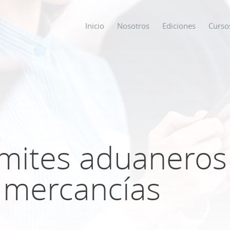
Inicio
Nosotros
Ediciones
Curso
os
s
ámites aduaneros
ODO SOBRE
 mercancías