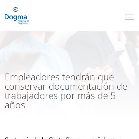
Conoce
nuestros
próximos
cursos
TRIBUTACIÓN
INTERNACIONAL
| TODO SOBRE
NO
DOMICILIADOS
Empleadores tendrán que
conservar documentación de
trabajadores por más de 5
Más Cursos
años