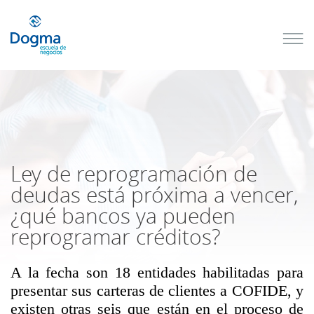
Conoce
nuestros
próximos
cursos
TRIBUTACIÓN
INTERNACIONAL
| TODO SOBRE
NO
DOMICILIADOS
Ley de reprogramación de
deudas está próxima a vencer,
¿qué bancos ya pueden
Más Cursos
reprogramar créditos?
A la fecha son 18 entidades habilitadas para
presentar sus carteras de clientes a COFIDE, y
existen otras seis que están en el proceso de