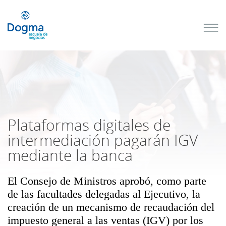
Conoce
nuestros
próximos
cursos
TRIBUTACIÓN
INTERNACIONAL
| TODO SOBRE
NO
DOMICILIADOS
Plataformas digitales de
intermediación pagarán IGV
mediante la banca
Más Cursos
El Consejo de Ministros aprobó, como parte
de las facultades delegadas al Ejecutivo, la
creación de un mecanismo de recaudación del
impuesto general a las ventas (IGV) por los